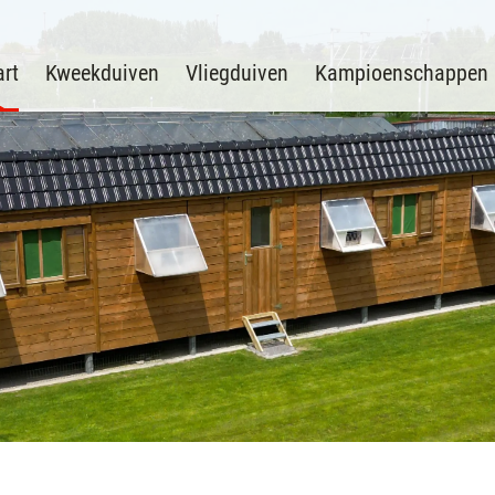
art
Kweekduiven
Vliegduiven
Kampioenschappen